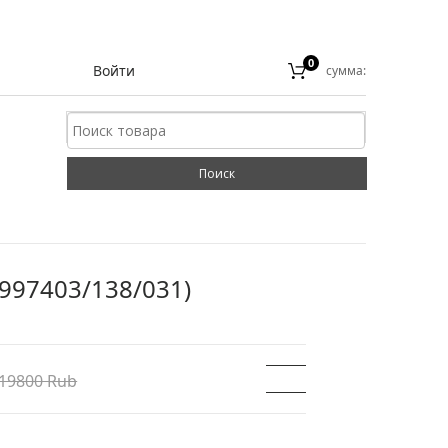
0
Войти
сумма:
/997403/138/031)
19800 Rub